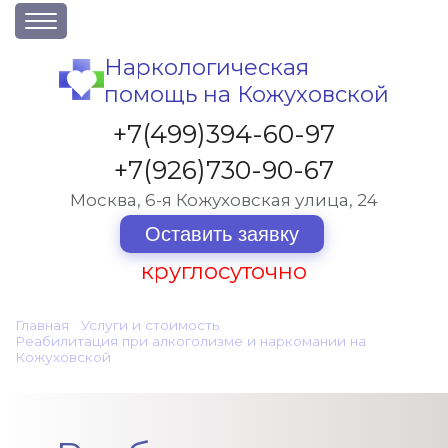
О клинике
Наркологическая
помощь на Кожуховской
Акции
Вакансии
+7(499)394-60-97
Лицензии
+7(926)730-90-67
Статьи
Москва, 6-я Кожуховская улица, 24
Контакты
Оставить заявку
круглосуточно
Услуги и стоимость
Главная
•
Услуги и стоимость
•
Отзывы
Реабилитация при алкоголизме и наркомании на
Кожуховской
•
Реабилитация от спайса
Вопрос-ответ