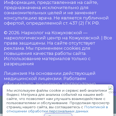
Информация, представленная на сайте,
предназначена исключительно для
ознакомительных целей и не заменяет
консультацию врача. Не является публичной
офертой, определяемой ст. 437 (2) ГК РФ.
© 2026. Нарколог на Кожуховской —
наркологический центр на Кожуховской. | Все
права защищены. На сайте отсутствует
реклама. Мы применяем cookies для
повышения качества работы сайта.
Использование материалов только с
разрешения
Лицензия На основании действующей
медицинской лицензии. Работаем
официально, анонимно, круглосуточно.
Мы используем файлы cookie и сервис веб-аналитики
Яндекс Метрика для анализа событий на нашем веб-
сайте, что позволяет нам улучшать взаимодействие с
18+ Имеются противопоказания,
пользователями и обслуживание. Продолжая просмотр
WhatsApp
Telegram
проконсультируйтесь с врачом.
страниц нашего сайта, вы соглашаетесь с
Политикой в
отношении обработки персональных данных