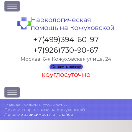
О клинике
Наркологическая
помощь на Кожуховской
Акции
Вакансии
+7(499)394-60-97
Лицензии
+7(926)730-90-67
Статьи
Москва, 6-я Кожуховская улица, 24
Контакты
Оставить заявку
круглосуточно
Услуги и стоимость
Главная
•
Услуги и стоимость
•
Лечение наркомании на Кожуховской
•
Отзывы
Лечение зависимости от спайса
Вопрос-ответ