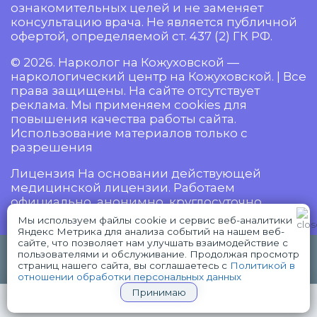
ознакомительных целей и не заменяет
консультацию врача. Не является публичной
офертой, определяемой ст. 437 (2) ГК РФ.
© 2026. Нарколог на Кожуховской —
наркологический центр на Кожуховской. | Все
права защищены. На сайте отсутствует
реклама. Мы применяем cookies для
повышения качества работы сайта.
Использование материалов только с
разрешения
Лицензия На основании действующей
медицинской лицензии. Работаем
официально, анонимно, круглосуточно.
Мы используем файлы cookie и сервис веб-аналитики
Яндекс Метрика для анализа событий на нашем веб-
сайте, что позволяет нам улучшать взаимодействие с
18+ Имеются противопоказания,
пользователями и обслуживание. Продолжая просмотр
WhatsApp
Telegram
проконсультируйтесь с врачом.
страниц нашего сайта, вы соглашаетесь с
Политикой в
отношении обработки персональных данных
Принимаю
+7(926)730-90-67
СРОЧНЫЙ ВЫЗОВ НАРКОЛОГА