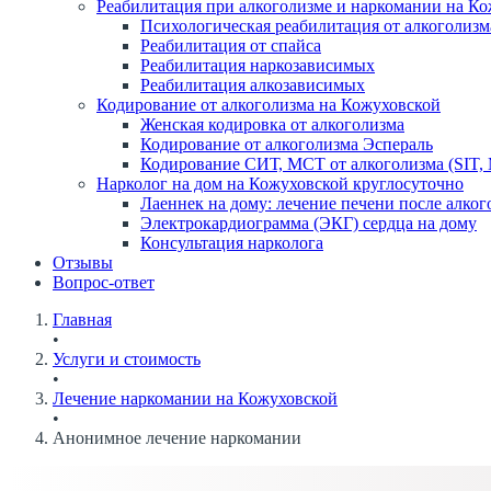
Реабилитация при алкоголизме и наркомании на К
Психологическая реабилитация от алкоголизм
Реабилитация от спайса
Реабилитация наркозависимых
Реабилитация алкозависимых
Кодирование от алкоголизма на Кожуховской
Женская кодировка от алкоголизма
Кодирование от алкоголизма Эспераль
Кодирование СИТ, МСТ от алкоголизма (SIT,
Нарколог на дом на Кожуховской круглосуточно
Лаеннек на дому: лечение печени после алког
Электрокардиограмма (ЭКГ) сердца на дому
Консультация нарколога
Отзывы
Вопрос-ответ
Главная
•
Услуги и стоимость
•
Лечение наркомании на Кожуховской
•
Анонимное лечение наркомании