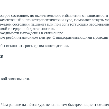
 острое состояние, но окончательного избавления от зависимости
аментозный и психотерапевтический курс, помогают создать м
тяжёлом состоянии пациента или при сопутствующих заболевания
овой и сердечной деятельностью.
обходимости нахождения в стационаре.
ном реабилитационном центре. С выздоравливающими проводят 
обы исключить риск срыва впоследствии.
ке
ской зависимости.
 Чем раньше начнётся курс лечения, тем быстрее пациент сможет