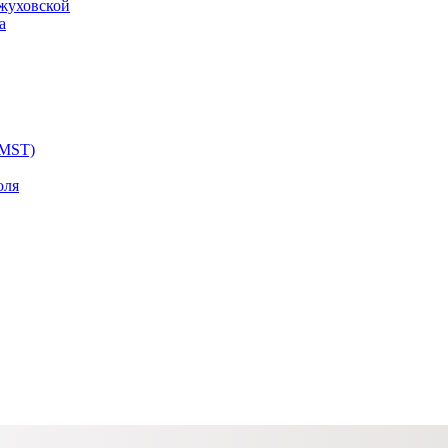
ожуховской
а
 MST)
оля