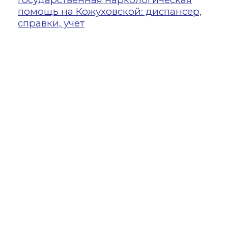
21
помощь на Кожуховской: диспансер,
УЗ
справки, учёт
Ул
во
вн
го