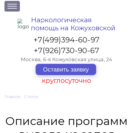
О клинике
Наркологическая
помощь на Кожуховской
Акции
Вакансии
+7(499)394-60-97
Лицензии
+7(926)730-90-67
Статьи
Москва, 6-я Кожуховская улица, 24
Контакты
Оставить заявку
круглосуточно
Услуги и стоимость
Главная
•
Статьи
•
Описание программ вывода из запоя
Отзывы
Вопрос-ответ
Описание программ