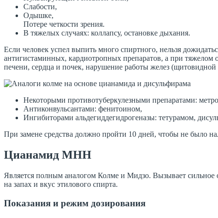
Слабости,
Одышке,
Потере четкости зрения.
В тяжелых случаях: коллапсу, остановке дыхания.
Если человек успел выпить много спиртного, нельзя дожидать
антигистаминных, кардиотропных препаратов, а при тяжелом о
печени, сердца и почек, нарушение работы желез (щитовидной
Некоторыми противотуберкулезными препаратами: метро
Антиконвульсантами: фенитоином,
Ингибиторами альдегиддегидрогеназы: тетурамом, дису
При замене средства должно пройти 10 дней, чтобы не было н
Цианамид МНН
Является полным аналогом Колме и Мидзо. Вызывает сильное о
на запах и вкус этилового спирта.
Показания и режим дозирования