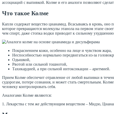
ассоциаций с выпивкой. Колме и его аналоги позволяют сдела
Что такое Колме
Капли содержат вещество цианамид. Всасываясь в кровь, оно 
которое превращаются молекулы этанола на первом этапе своег
чем спирт, даже стопка водки приводит к сильному ухудшению
Покраснением кожи, особенно на лице и чувством жара,
Неспособностью нормально передвигаться из-за головок
Одышкой,
Рвотой или сильной тошнотой,
Тахикардией, а при сильной интоксикации – аритмией.
Прием Колме обеспечит отравление от любой выпивки в течение
судорогам, потере сознания, и может стать смертельным. Колме
человеку контролировать себя.
Аналогами Колме являются:
1. Лекарства с тем же действующим веществом – Мидзо, Циана