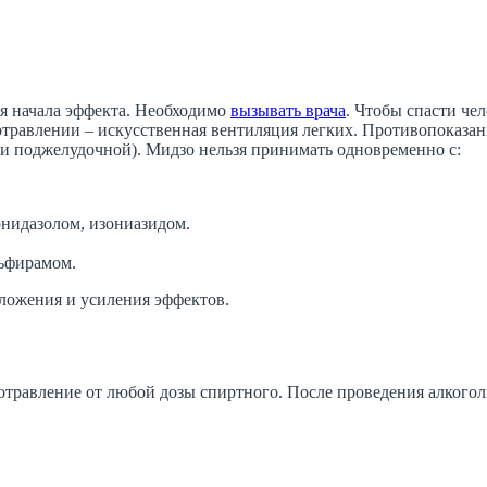
ся начала эффекта. Необходимо
вызывать врача
. Чтобы спасти че
травлении – искусственная вентиляция легких. Противопоказани
 и поджелудочной). Мидзо нельзя принимать одновременно с:
нидазолом, изониазидом.
льфирамом.
аложения и усиления эффектов.
травление от любой дозы спиртного. После проведения алкоголь