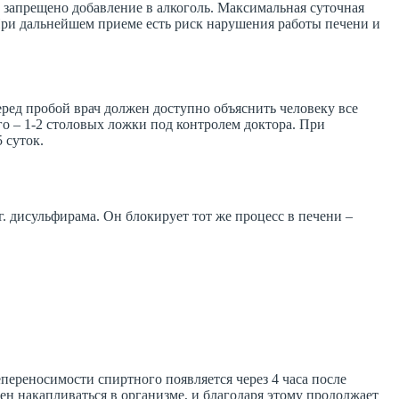
и запрещено добавление в алкоголь. Максимальная суточная
. При дальнейшем приеме есть риск нарушения работы печени и
ед пробой врач должен доступно объяснить человеку все
го – 1-2 столовых ложки под контролем доктора. При
 суток.
. дисульфирама. Он блокирует тот же процесс в печени –
епереносимости спиртного появляется через 4 часа после
ен накапливаться в организме, и благодаря этому продолжает