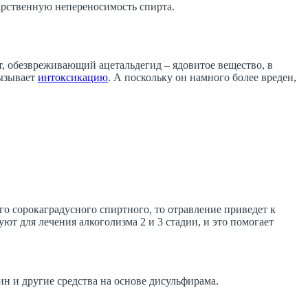
арственную непереносимость спирта.
т, обезвреживающий ацетальдегид – ядовитое вещество, в
вызывает
интоксикацию
. А поскольку он намного более вреден,
го сорокаградусного спиртного, то отравление приведет к
уют для лечения алкоголизма 2 и 3 стадии, и это помогает
н и другие средства на основе дисульфирама.