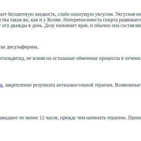
ржит бесцветную жидкость, слабо пахнущую уксусом. Уксусная к
 такая же, как и у Колме. Непереносимость спирта развивается 
его дважды в день. Дозу назначает врач, и обычно она составля
ппы дисульфирама,
етальдегид, не влияя на остальные обменные процессы в печени
ие
, закрепление результата антиалкогольной терапии. Возможны
идают не менее 12 часов, прежде чем начинать терапию. Приня