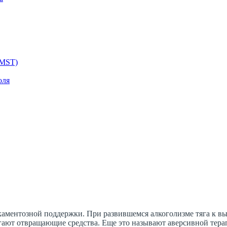
 MST)
оля
аментозной поддержки. При развившемся алкоголизме тяга к вып
гают отвращающие средства. Еще это называют аверсивной тера