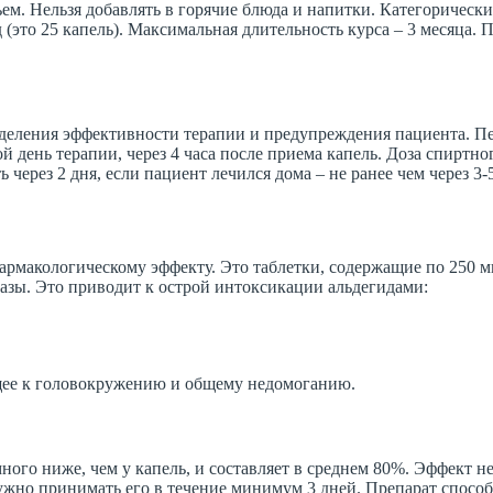
ьем. Нельзя добавлять в горячие блюда и напитки. Категорическ
ид (это 25 капель). Максимальная длительность курса – 3 месяца
деления эффективности терапии и предупреждения пациента. Пер
 день терапии, через 4 часа после приема капель. Доза спиртно
ерез 2 дня, если пациент лечился дома – не ранее чем через 3-5
армакологическому эффекту. Это таблетки, содержащие по 250 мг
азы. Это приводит к острой интоксикации альдегидами:
щее к головокружению и общему недомоганию.
ного ниже, чем у капель, и составляет в среднем 80%. Эффект н
ужно принимать его в течение минимум 3 дней. Препарат способ