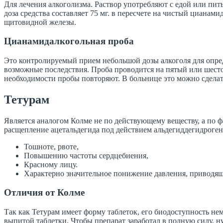
Для лечения алкоголизма. Раствор употребляют с едой или пит
доза средства составляет 75 мг. в пересчете на чистый цианам
щитовидной железы.
Цианамидалкогольная проба
Это контролируемый прием небольшой дозы алкоголя для опре
возможные последствия. Проба проводится на пятый или шестой
необходимости пробы повторяют. В больнице это можно сделать ч
Тетурам
Является аналогом Колме не по действующему веществу, а по ф
расщепление ацетальдегида под действием альдегиддегидроген
Тошноте, рвоте,
Повышению частоты сердцебиения,
Красному лицу.
Характерно значительное понижение давления, приводя
Отличия от Колме
Так как Тетурам имеет форму таблеток, его биодоступность нем
выпитой таблетки. Чтобы препарат заработал в полную силу, н