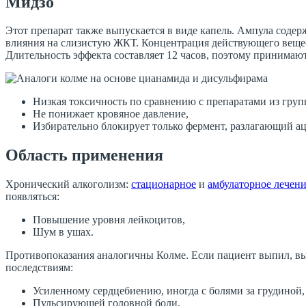
Мидзо
Этот препарат также выпускается в виде капель. Ампула соде
влияния на слизистую ЖКТ. Концентрация действующего вещества
Длительность эффекта составляет 12 часов, поэтому принимают 
Низкая токсичность по сравнению с препаратами из гру
Не понижает кровяное давление,
Избирательно блокирует только фермент, разлагающий ац
Область применения
Хронический алкоголизм:
стационарное
и
амбулаторное лечен
появляться:
Повышение уровня лейкоцитов,
Шум в ушах.
Противопоказания аналогичны Колме. Если пациент выпил, выж
последствиям:
Усиленному сердцебиению, иногда с болями за грудиной,
Пульсирующей головной боли,