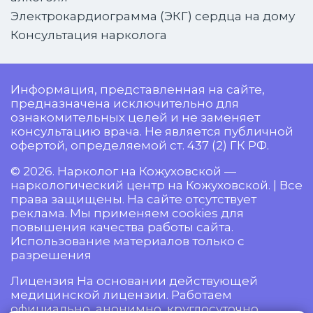
Электрокардиограмма (ЭКГ) сердца на дому
Консультация нарколога
Информация, представленная на сайте,
предназначена исключительно для
ознакомительных целей и не заменяет
консультацию врача. Не является публичной
офертой, определяемой ст. 437 (2) ГК РФ.
© 2026. Нарколог на Кожуховской —
наркологический центр на Кожуховской. | Все
права защищены. На сайте отсутствует
реклама. Мы применяем cookies для
повышения качества работы сайта.
Использование материалов только с
разрешения
Лицензия На основании действующей
медицинской лицензии. Работаем
официально, анонимно, круглосуточно.