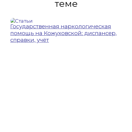
теме
Государственная наркологическая
21 
помощь на Кожуховской: диспансер,
УЗИ
справки, учёт
Уль
воз
вну