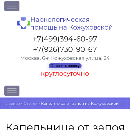
О клинике
Наркологическая
помощь на Кожуховской
Акции
Вакансии
+7(499)394-60-97
Лицензии
+7(926)730-90-67
Статьи
Москва, 6-я Кожуховская улица, 24
Контакты
Оставить заявку
круглосуточно
Услуги и стоимость
Главная
•
Статьи
•
Капельница от запоя на Кожуховской
Отзывы
Вопрос-ответ
Капельница от запоя