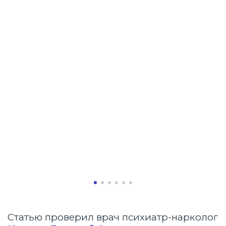
во
вн
Статью проверил врач психиатр-нарколог