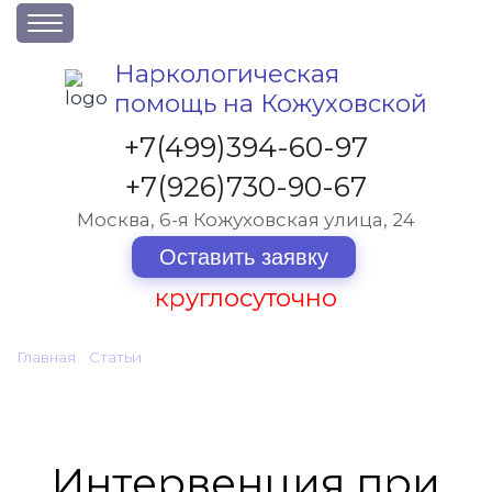
О клинике
Наркологическая
помощь на Кожуховской
Акции
Вакансии
+7(499)394-60-97
Лицензии
+7(926)730-90-67
Статьи
Москва, 6-я Кожуховская улица, 24
Контакты
Оставить заявку
круглосуточно
Услуги и стоимость
Главная
•
Статьи
•
Отзывы
Интервенция при алкоголизме и наркомании на
Кожуховской
Вопрос-ответ
Интервенция при